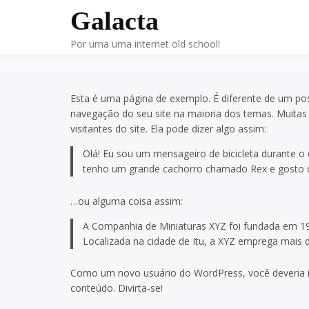
Skip
Galacta
to
Página de exemplo
content
Por uma uma internet old school!
Esta é uma página de exemplo. É diferente de um po
navegação do seu site na maioria dos temas. Muita
visitantes do site. Ela pode dizer algo assim:
Olá! Eu sou um mensageiro de bicicleta durante o d
tenho um grande cachorro chamado Rex e gosto de
…ou alguma coisa assim:
A Companhia de Miniaturas XYZ foi fundada em 197
Localizada na cidade de Itu, a XYZ emprega mais 
Como um novo usuário do WordPress, você deveria 
conteúdo. Divirta-se!