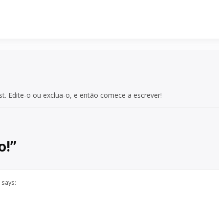
t. Edite-o ou exclua-o, e então comece a escrever!
o!
”
says: